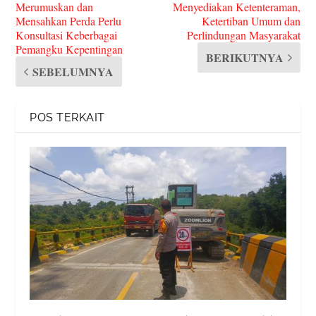
Merumuskan dan
Menyediakan Ketenteraman,
Mensahkan Perda Perlu
Ketertiban Umum dan
Konsultasi Keberbagai
Perlindungan Masyarakat
Pemangku Kepentingan
BERIKUTNYA
SEBELUMNYA
POS TERKAIT