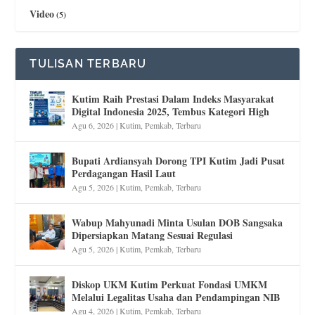
Video
(5)
TULISAN TERBARU
Kutim Raih Prestasi Dalam Indeks Masyarakat
Digital Indonesia 2025, Tembus Kategori High
Agu 6, 2026
|
Kutim
,
Pemkab
,
Terbaru
Bupati Ardiansyah Dorong TPI Kutim Jadi Pusat
Perdagangan Hasil Laut
Agu 5, 2026
|
Kutim
,
Pemkab
,
Terbaru
Wabup Mahyunadi Minta Usulan DOB Sangsaka
Dipersiapkan Matang Sesuai Regulasi
Agu 5, 2026
|
Kutim
,
Pemkab
,
Terbaru
Diskop UKM Kutim Perkuat Fondasi UMKM
Melalui Legalitas Usaha dan Pendampingan NIB
Agu 4, 2026
|
Kutim
,
Pemkab
,
Terbaru