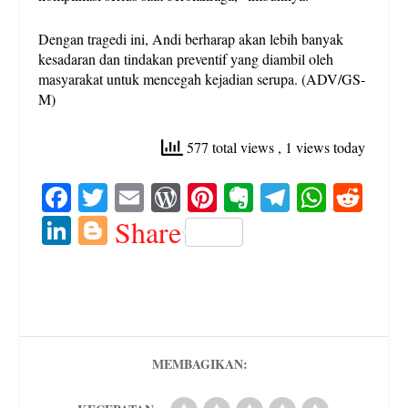
Dengan tragedi ini, Andi berharap akan lebih banyak
kesadaran dan tindakan preventif yang diambil oleh
masyarakat untuk mencegah kejadian serupa. (ADV/GS-
M)
577 total views
, 1 views today
Fa
T
E
W
Pi
E
Te
W
R
ce
wi
m
or
nt
ve
le
ha
ed
Li
Bl
Share
bo
tte
ail
d
er
rn
gr
ts
di
nk
og
ok
r
Pr
es
ot
a
A
t
ed
ge
es
t
e
m
pp
In
r
s
MEMBAGIKAN: