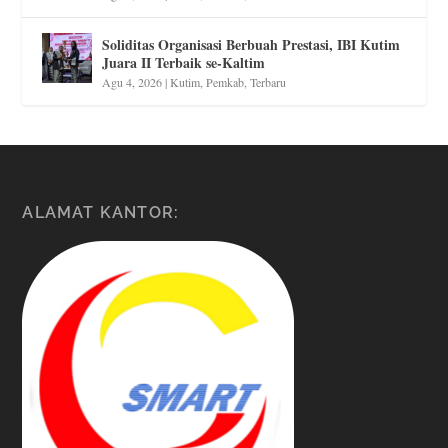
Soliditas Organisasi Berbuah Prestasi, IBI Kutim
Juara II Terbaik se-Kaltim
Agu 4, 2026
|
Kutim
,
Pemkab
,
Terbaru
ALAMAT KANTOR: