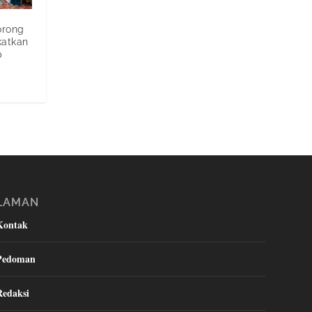
orong
katkan
p
LAMAN
Kontak
Pedoman
Redaksi