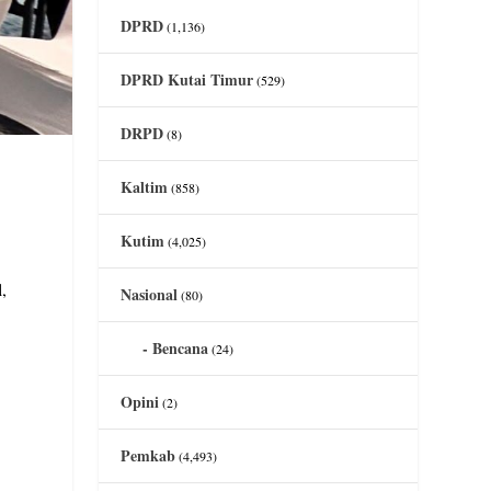
DPRD
(1,136)
DPRD Kutai Timur
(529)
DRPD
(8)
Kaltim
(858)
Kutim
(4,025)
,
Nasional
(80)
Bencana
(24)
Opini
(2)
Pemkab
(4,493)