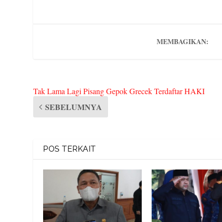
ok
r
Pr
es
ot
a
es
t
e
m
s
MEMBAGIKAN:
Tak Lama Lagi Pisang Gepok Grecek Terdaftar HAKI
SEBELUMNYA
POS TERKAIT