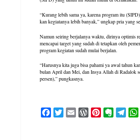
“Kurang lebih sama ya, karena program itu (SIPD) 
kan kegiatanya lebih banyak,” ungkap pria yang 
Namun seiring berjalanya waktu, dirinya optimis 
mencapai target yang sudah di tetapkan oleh pemeri
program kegiatan sudah mulai berjalan.
“Harusnya kita juga bisa pahami ya awal tahun ka
bulan April dan Mei, dan Insya Allah di Radalok s
persen),” pungkasnya.
Fa
T
E
W
Pi
E
Te
ce
wi
m
or
nt
ve
le
bo
tte
ail
d
er
rn
gr