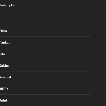
Tentang kami
Video
Pemkab
Foto
Kaltim
Nasional
DRPD
Opini