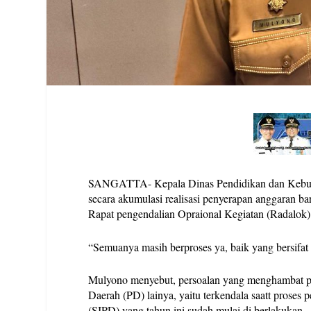
SANGATTA- Kepala Dinas Pendidikan dan Kebuda
secara akumulasi realisasi penyerapan anggaran b
Rapat pengendalian Opraional Kegiatan (Radalok) 
“Semuanya masih berproses ya, baik yang bersifat 
Mulyono menyebut, persoalan yang menghambat pr
Daerah (PD) lainya, yaitu terkendala saatt proses
(SIPD) yang tahun ini sudah mulai di berlakukan.