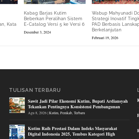
Kabag Barjas Kutim
Wabup Mahyunadi D
Beberkan Peralihan Sistem
Strategi Inovatif Ting
n, Kata
E-Catalog Versi 5 ke Versi 6
PAD Berbasis Lanska
Berkelanjutan
Desember 3, 2024
Februari 19, 2026
TULISAN TERBARU
Sawit Jadi Pilar Ekonomi Kutim, Bupati Ardiansyah
Tekankan Pentingnya Konsistensi Pembangunan
Agu 8, 2026
|
Kutim
,
Pemkab
,
Terbaru
Kutim Raih Prestasi Dalam Indeks Masyarakat
Digital Indonesia 2025, Tembus Kategori High