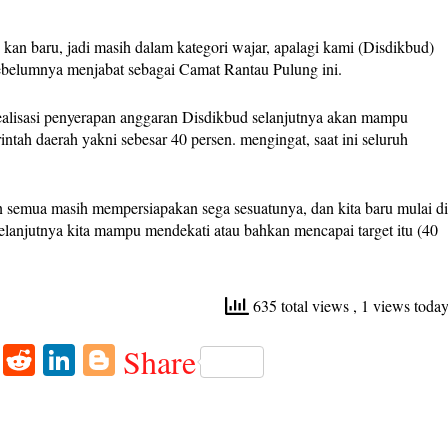
kan baru, jadi masih dalam kategori wajar, apalagi kami (Disdikbud)
sebelumnya menjabat sebagai Camat Rantau Pulung ini.
realisasi penyerapan anggaran Disdikbud selanjutnya akan mampu
ntah daerah yakni sebesar 40 persen. mengingat, saat ini seluruh
n semua masih mempersiapakan sega sesuatunya, dan kita baru mulai d
elanjutnya kita mampu mendekati atau bahkan mencapai target itu (40
635 total views
, 1 views toda
W
R
Li
Bl
Share
ha
ed
nk
og
ts
di
ed
ge