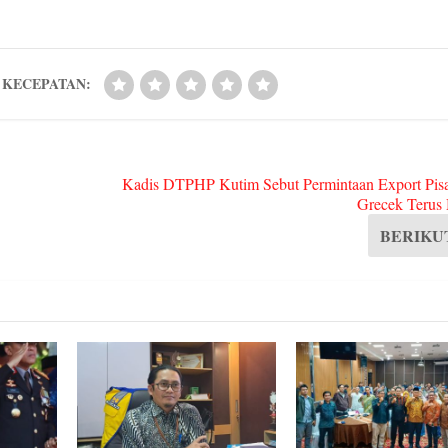
A
t
In
r
pp
KECEPATAN:
Kadis DTPHP Kutim Sebut Permintaan Export Pi
Grecek Terus
BERIKU