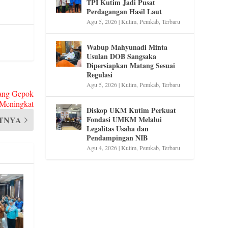
TPI Kutim Jadi Pusat
Perdagangan Hasil Laut
Agu 5, 2026
|
Kutim
,
Pemkab
,
Terbaru
Wabup Mahyunadi Minta
Usulan DOB Sangsaka
Dipersiapkan Matang Sesuai
Regulasi
Agu 5, 2026
|
Kutim
,
Pemkab
,
Terbaru
sang Gepok
 Meningkat
Diskop UKM Kutim Perkuat
TNYA
Fondasi UMKM Melalui
Legalitas Usaha dan
Pendampingan NIB
Agu 4, 2026
|
Kutim
,
Pemkab
,
Terbaru