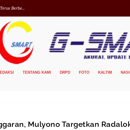
erus Berbe...
EDAKSI
TENTANG KAMI
DRPD
FOTO
KALTIM
NAS
ggaran, Mulyono Targetkan Radalo