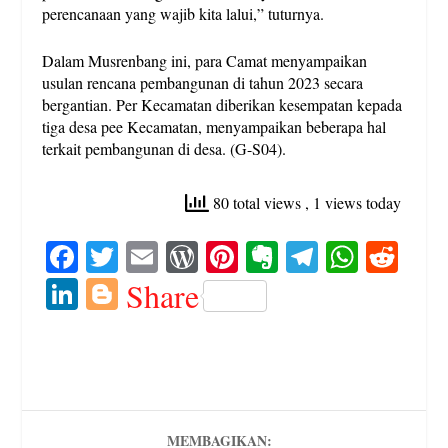
perencanaan yang wajib kita lalui,” tuturnya.
Dalam Musrenbang ini, para Camat menyampaikan
usulan rencana pembangunan di tahun 2023 secara
bergantian. Per Kecamatan diberikan kesempatan kepada
tiga desa pee Kecamatan, menyampaikan beberapa hal
terkait pembangunan di desa. (G-S04).
80 total views
, 1 views today
Fa
T
E
W
Pi
E
Te
W
R
ce
wi
m
or
nt
ve
le
ha
ed
Li
Bl
Share
bo
tte
ail
d
er
rn
gr
ts
di
nk
og
ok
r
Pr
es
ot
a
A
t
ed
ge
es
t
e
m
pp
In
r
s
MEMBAGIKAN: