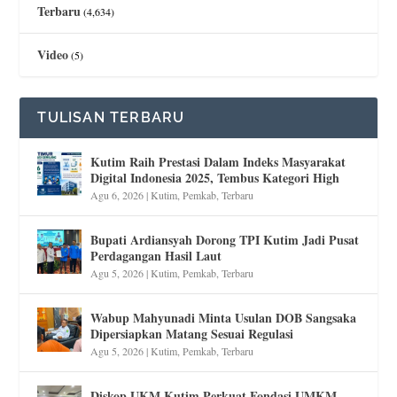
Terbaru
(4,634)
Video
(5)
TULISAN TERBARU
Kutim Raih Prestasi Dalam Indeks Masyarakat
Digital Indonesia 2025, Tembus Kategori High
Agu 6, 2026
|
Kutim
,
Pemkab
,
Terbaru
Bupati Ardiansyah Dorong TPI Kutim Jadi Pusat
Perdagangan Hasil Laut
Agu 5, 2026
|
Kutim
,
Pemkab
,
Terbaru
Wabup Mahyunadi Minta Usulan DOB Sangsaka
Dipersiapkan Matang Sesuai Regulasi
Agu 5, 2026
|
Kutim
,
Pemkab
,
Terbaru
Diskop UKM Kutim Perkuat Fondasi UMKM