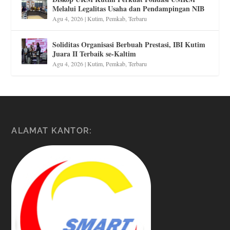
Melalui Legalitas Usaha dan Pendampingan NIB
Agu 4, 2026
|
Kutim
,
Pemkab
,
Terbaru
Soliditas Organisasi Berbuah Prestasi, IBI Kutim
Juara II Terbaik se-Kaltim
Agu 4, 2026
|
Kutim
,
Pemkab
,
Terbaru
ALAMAT KANTOR: