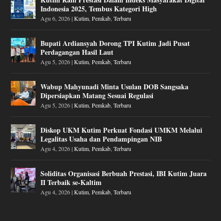
Indonesia 2025, Tembus Kategori High
Agu 6, 2026
|
Kutim
,
Pemkab
,
Terbaru
Bupati Ardiansyah Dorong TPI Kutim Jadi Pusat
Perdagangan Hasil Laut
Agu 5, 2026
|
Kutim
,
Pemkab
,
Terbaru
Wabup Mahyunadi Minta Usulan DOB Sangsaka
Dipersiapkan Matang Sesuai Regulasi
Agu 5, 2026
|
Kutim
,
Pemkab
,
Terbaru
Diskop UKM Kutim Perkuat Fondasi UMKM Melalui
Legalitas Usaha dan Pendampingan NIB
Agu 4, 2026
|
Kutim
,
Pemkab
,
Terbaru
Soliditas Organisasi Berbuah Prestasi, IBI Kutim Juara
II Terbaik se-Kaltim
Agu 4, 2026
|
Kutim
,
Pemkab
,
Terbaru