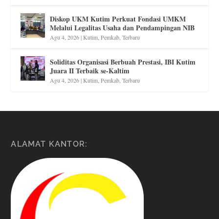
Diskop UKM Kutim Perkuat Fondasi UMKM
Melalui Legalitas Usaha dan Pendampingan NIB
Agu 4, 2026
|
Kutim
,
Pemkab
,
Terbaru
Soliditas Organisasi Berbuah Prestasi, IBI Kutim
Juara II Terbaik se-Kaltim
Agu 4, 2026
|
Kutim
,
Pemkab
,
Terbaru
ALAMAT KANTOR: