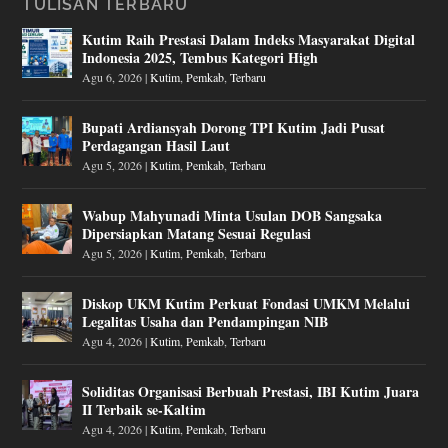
TULISAN TERBARU
Kutim Raih Prestasi Dalam Indeks Masyarakat Digital
Indonesia 2025, Tembus Kategori High
Agu 6, 2026
|
Kutim
,
Pemkab
,
Terbaru
Bupati Ardiansyah Dorong TPI Kutim Jadi Pusat
Perdagangan Hasil Laut
Agu 5, 2026
|
Kutim
,
Pemkab
,
Terbaru
Wabup Mahyunadi Minta Usulan DOB Sangsaka
Dipersiapkan Matang Sesuai Regulasi
Agu 5, 2026
|
Kutim
,
Pemkab
,
Terbaru
Diskop UKM Kutim Perkuat Fondasi UMKM Melalui
Legalitas Usaha dan Pendampingan NIB
Agu 4, 2026
|
Kutim
,
Pemkab
,
Terbaru
Soliditas Organisasi Berbuah Prestasi, IBI Kutim Juara
II Terbaik se-Kaltim
Agu 4, 2026
|
Kutim
,
Pemkab
,
Terbaru