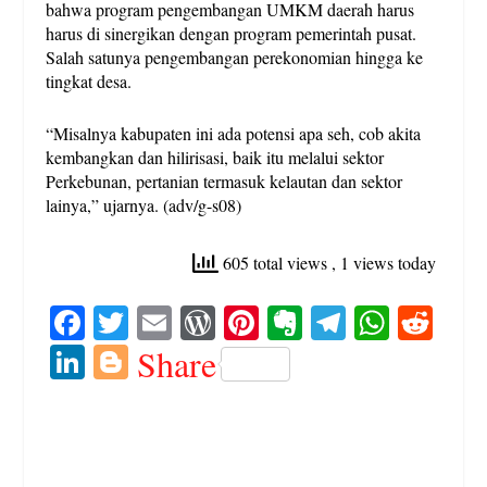
bahwa program pengembangan UMKM daerah harus
harus di sinergikan dengan program pemerintah pusat.
Salah satunya pengembangan perekonomian hingga ke
tingkat desa.
“Misalnya kabupaten ini ada potensi apa seh, cob akita
kembangkan dan hilirisasi, baik itu melalui sektor
Perkebunan, pertanian termasuk kelautan dan sektor
lainya,” ujarnya. (adv/g-s08)
605 total views
, 1 views today
Fa
T
E
W
Pi
E
Te
W
R
ce
wi
m
or
nt
ve
le
ha
ed
Li
Bl
Share
bo
tte
ail
d
er
rn
gr
ts
di
nk
og
ok
r
Pr
es
ot
a
A
t
ed
ge
es
t
e
m
pp
In
r