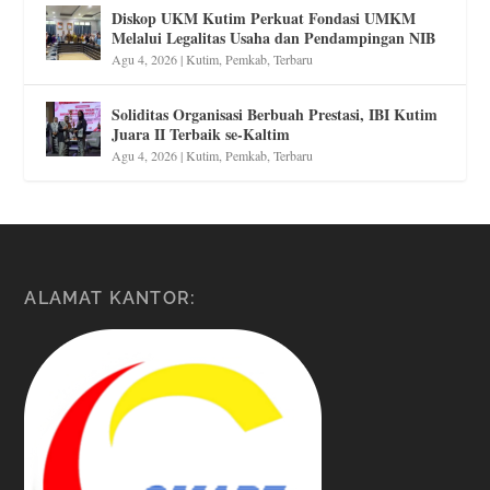
Diskop UKM Kutim Perkuat Fondasi UMKM
Melalui Legalitas Usaha dan Pendampingan NIB
Agu 4, 2026
|
Kutim
,
Pemkab
,
Terbaru
Soliditas Organisasi Berbuah Prestasi, IBI Kutim
Juara II Terbaik se-Kaltim
Agu 4, 2026
|
Kutim
,
Pemkab
,
Terbaru
ALAMAT KANTOR: