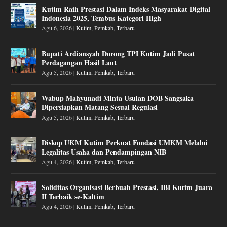
Kutim Raih Prestasi Dalam Indeks Masyarakat Digital
Indonesia 2025, Tembus Kategori High
Agu 6, 2026
|
Kutim
,
Pemkab
,
Terbaru
Bupati Ardiansyah Dorong TPI Kutim Jadi Pusat
Perdagangan Hasil Laut
Agu 5, 2026
|
Kutim
,
Pemkab
,
Terbaru
Wabup Mahyunadi Minta Usulan DOB Sangsaka
Dipersiapkan Matang Sesuai Regulasi
Agu 5, 2026
|
Kutim
,
Pemkab
,
Terbaru
Diskop UKM Kutim Perkuat Fondasi UMKM Melalui
Legalitas Usaha dan Pendampingan NIB
Agu 4, 2026
|
Kutim
,
Pemkab
,
Terbaru
Soliditas Organisasi Berbuah Prestasi, IBI Kutim Juara
II Terbaik se-Kaltim
Agu 4, 2026
|
Kutim
,
Pemkab
,
Terbaru