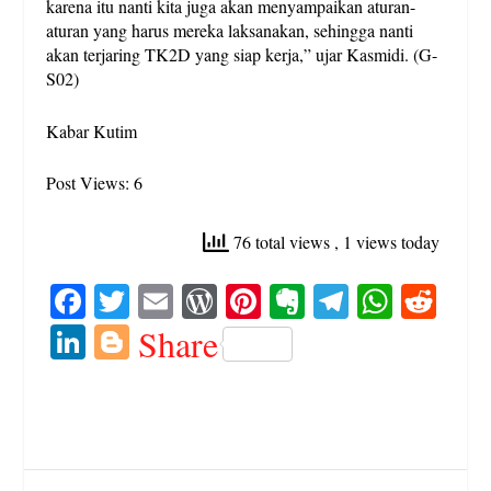
karena itu nanti kita juga akan menyampaikan aturan-
aturan yang harus mereka laksanakan, sehingga nanti
akan terjaring TK2D yang siap kerja,” ujar Kasmidi. (G-
S02)
Kabar Kutim
Post Views: 6
76 total views
, 1 views today
Fa
T
E
W
Pi
E
Te
W
R
ce
wi
m
or
nt
ve
le
ha
ed
Li
Bl
Share
bo
tte
ail
d
er
rn
gr
ts
di
nk
og
ok
r
Pr
es
ot
a
A
t
ed
ge
es
t
e
m
pp
In
r
s