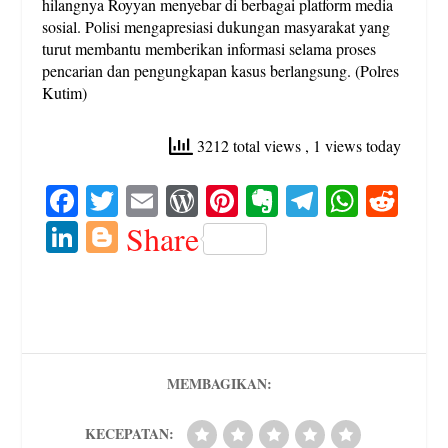
hilangnya Royyan menyebar di berbagai platform media
sosial. Polisi mengapresiasi dukungan masyarakat yang
turut membantu memberikan informasi selama proses
pencarian dan pengungkapan kasus berlangsung. (Polres
Kutim)
3212 total views
, 1 views today
Fa
T
E
W
Pi
E
Te
W
R
ce
wi
m
or
nt
ve
le
ha
ed
Li
Bl
Share
bo
tte
ail
d
er
rn
gr
ts
di
nk
og
ok
r
Pr
es
ot
a
A
t
ed
ge
es
t
e
m
pp
In
r
s
MEMBAGIKAN:
KECEPATAN: