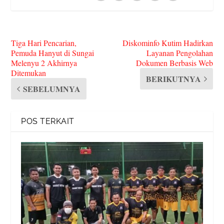
Tiga Hari Pencarian,
Diskominfo Kutim Hadirkan
Pemuda Hanyut di Sungai
Layanan Pengolahan
Melenyu 2 Akhirnya
Dokumen Berbasis Web
Ditemukan
BERIKUTNYA
SEBELUMNYA
POS TERKAIT