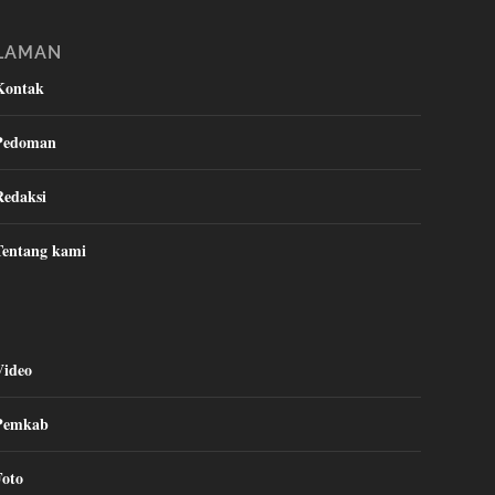
LAMAN
Kontak
Pedoman
Redaksi
Tentang kami
Video
Pemkab
Foto