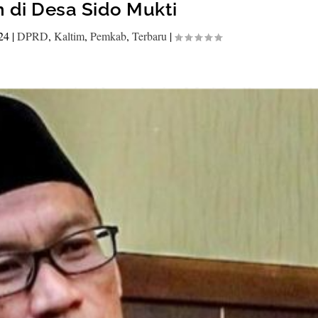
n di Desa Sido Mukti
24
|
DPRD
,
Kaltim
,
Pemkab
,
Terbaru
|