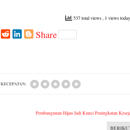
537 total views
, 1 views toda
W
R
Li
Bl
Share
ha
ed
nk
og
ts
di
ed
ge
A
t
In
r
pp
KECEPATAN:
Pembangunan Hijau Jadi Kunci Peningkatan Keseja
BERIKU