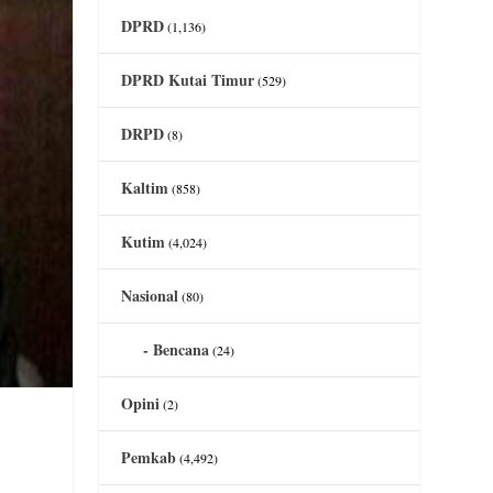
DPRD
(1,136)
DPRD Kutai Timur
(529)
DRPD
(8)
Kaltim
(858)
Kutim
(4,024)
Nasional
(80)
Bencana
(24)
Opini
(2)
Pemkab
(4,492)