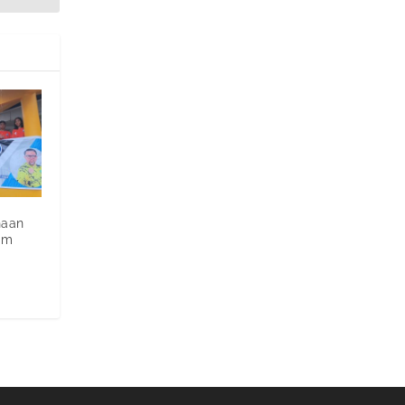
naan
im