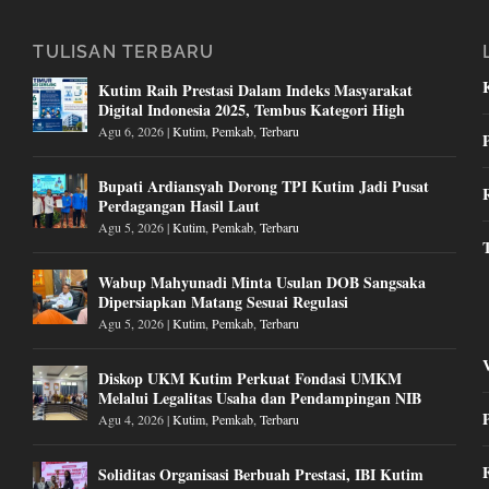
TULISAN TERBARU
Kutim Raih Prestasi Dalam Indeks Masyarakat
Digital Indonesia 2025, Tembus Kategori High
Agu 6, 2026
|
Kutim
,
Pemkab
,
Terbaru
Bupati Ardiansyah Dorong TPI Kutim Jadi Pusat
Perdagangan Hasil Laut
Agu 5, 2026
|
Kutim
,
Pemkab
,
Terbaru
Wabup Mahyunadi Minta Usulan DOB Sangsaka
Dipersiapkan Matang Sesuai Regulasi
Agu 5, 2026
|
Kutim
,
Pemkab
,
Terbaru
Diskop UKM Kutim Perkuat Fondasi UMKM
Melalui Legalitas Usaha dan Pendampingan NIB
Agu 4, 2026
|
Kutim
,
Pemkab
,
Terbaru
Soliditas Organisasi Berbuah Prestasi, IBI Kutim