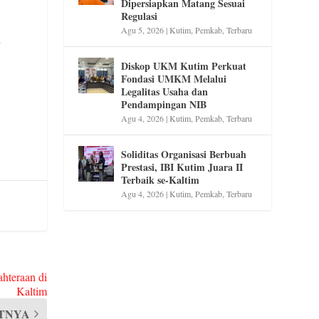
Dipersiapkan Matang Sesuai
Regulasi
Agu 5, 2026
|
Kutim
,
Pemkab
,
Terbaru
y
Diskop UKM Kutim Perkuat
Fondasi UMKM Melalui
Legalitas Usaha dan
Pendampingan NIB
Agu 4, 2026
|
Kutim
,
Pemkab
,
Terbaru
Soliditas Organisasi Berbuah
Prestasi, IBI Kutim Juara II
Terbaik se-Kaltim
Agu 4, 2026
|
Kutim
,
Pemkab
,
Terbaru
hteraan di
Kaltim
TNYA