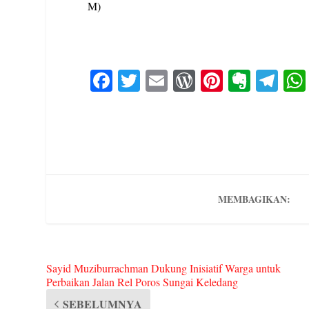
M)
Fa
T
E
W
Pi
E
Te
ce
wi
m
or
nt
ve
le
bo
tte
ail
d
er
rn
gr
ok
r
Pr
es
ot
a
es
t
e
m
s
MEMBAGIKAN:
Sayid Muziburrachman Dukung Inisiatif Warga untuk
Perbaikan Jalan Rel Poros Sungai Keledang
SEBELUMNYA