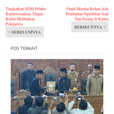
Tingkatkan SDM Pelaku
Pandi Menilai Belum Ada
Kepariwisataan, Dispar
Perubahan Signifikan Soal
Kutim Melibatkan
Tata Ruang di Kutim
Pokdarwis
BERIKUTNYA
SEBELUMNYA
POS TERKAIT