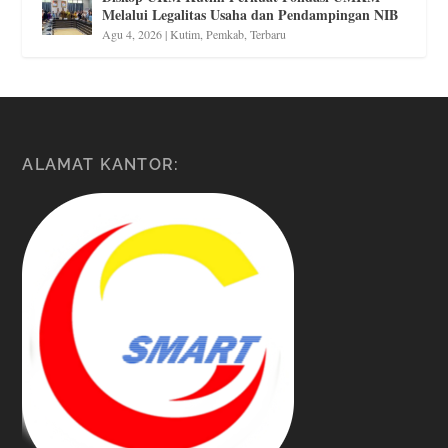
Melalui Legalitas Usaha dan Pendampingan NIB
Agu 4, 2026
|
Kutim
,
Pemkab
,
Terbaru
ALAMAT KANTOR: