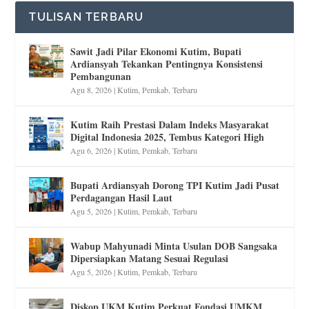
TULISAN TERBARU
Sawit Jadi Pilar Ekonomi Kutim, Bupati
Ardiansyah Tekankan Pentingnya Konsistensi
Pembangunan
Agu 8, 2026
|
Kutim
,
Pemkab
,
Terbaru
Kutim Raih Prestasi Dalam Indeks Masyarakat
Digital Indonesia 2025, Tembus Kategori High
Agu 6, 2026
|
Kutim
,
Pemkab
,
Terbaru
Bupati Ardiansyah Dorong TPI Kutim Jadi Pusat
Perdagangan Hasil Laut
Agu 5, 2026
|
Kutim
,
Pemkab
,
Terbaru
Wabup Mahyunadi Minta Usulan DOB Sangsaka
Dipersiapkan Matang Sesuai Regulasi
Agu 5, 2026
|
Kutim
,
Pemkab
,
Terbaru
Diskop UKM Kutim Perkuat Fondasi UMKM