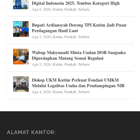
Digital Indonesia 2025, Tembus Kategori High
Agu 6, 2026
|
Kutim
,
Pemkab
,
Terbaru
Bupati Ardiansyah Dorong TPI Kutim Jadi Pusat
Perdagangan Hasil Laut
Agu 5, 2026
|
Kutim
,
Pemkab
,
Terbaru
Wabup Mahyunadi Minta Usulan DOB Sangsaka
Dipersiapkan Matang Sesuai Regulasi
Agu 5, 2026
|
Kutim
,
Pemkab
,
Terbaru
Diskop UKM Kutim Perkuat Fondasi UMKM
Melalui Legalitas Usaha dan Pendampingan NIB
Agu 4, 2026
|
Kutim
,
Pemkab
,
Terbaru
ALAMAT KANTOR: