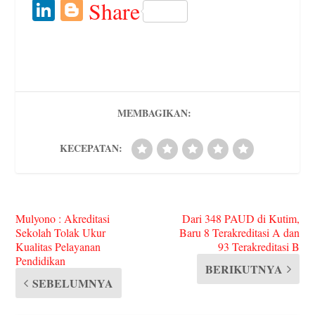
ce
wi
m
or
nt
ve
le
ha
ed
Li
Bl
Share
bo
tte
ail
d
er
rn
gr
ts
di
nk
og
ok
r
Pr
es
ot
a
A
t
ed
ge
es
t
e
m
pp
In
r
s
MEMBAGIKAN:
KECEPATAN:
Mulyono : Akreditasi
Dari 348 PAUD di Kutim,
Sekolah Tolak Ukur
Baru 8 Terakreditasi A dan
Kualitas Pelayanan
93 Terakreditasi B
Pendidikan
BERIKUTNYA
SEBELUMNYA