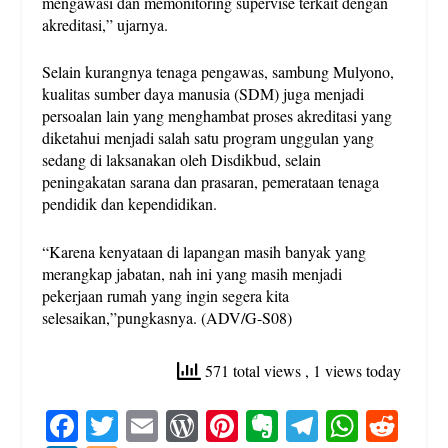
mengawasi dan memonitoring supervise terkait dengan
akreditasi,” ujarnya.
Selain kurangnya tenaga pengawas, sambung Mulyono,
kualitas sumber daya manusia (SDM) juga menjadi
persoalan lain yang menghambat proses akreditasi yang
diketahui menjadi salah satu program unggulan yang
sedang di laksanakan oleh Disdikbud, selain
peningakatan sarana dan prasaran, pemerataan tenaga
pendidik dan kependidikan.
“Karena kenyataan di lapangan masih banyak yang
merangkap jabatan, nah ini yang masih menjadi
pekerjaan rumah yang ingin segera kita
selesaikan,”pungkasnya. (ADV/G-S08)
571 total views
, 1 views today
Fa
T
E
W
Pi
E
Te
W
R