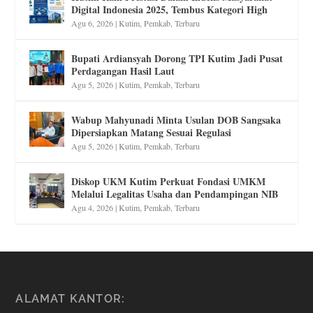
Digital Indonesia 2025, Tembus Kategori High
Agu 6, 2026
|
Kutim
,
Pemkab
,
Terbaru
Bupati Ardiansyah Dorong TPI Kutim Jadi Pusat
Perdagangan Hasil Laut
Agu 5, 2026
|
Kutim
,
Pemkab
,
Terbaru
Wabup Mahyunadi Minta Usulan DOB Sangsaka
Dipersiapkan Matang Sesuai Regulasi
Agu 5, 2026
|
Kutim
,
Pemkab
,
Terbaru
Diskop UKM Kutim Perkuat Fondasi UMKM
Melalui Legalitas Usaha dan Pendampingan NIB
Agu 4, 2026
|
Kutim
,
Pemkab
,
Terbaru
ALAMAT KANTOR: