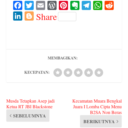
Fa
T
E
W
Pi
E
Te
W
R
ce
wi
m
or
nt
ve
le
ha
ed
Li
Bl
Share
bo
tte
ail
d
er
rn
gr
ts
di
nk
og
ok
r
Pr
es
ot
a
A
t
ed
ge
es
t
e
m
pp
In
r
s
MEMBAGIKAN:
KECEPATAN:
Musda Tetapkan Asep jadi
Kecamatan Muara Bengkal
Ketua RT JBI Blackstone
Juara I Lomba Cipta Menu
B2SA Non Beras
SEBELUMNYA
BERIKUTNYA