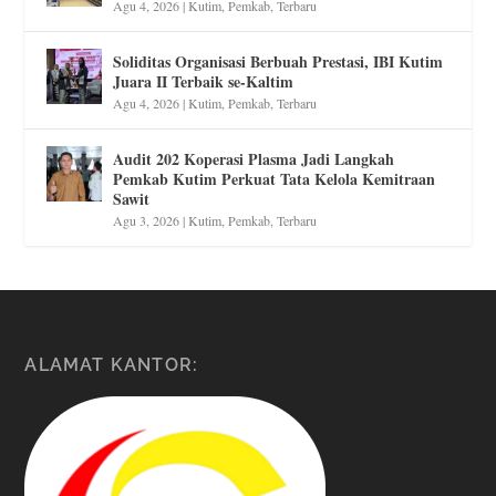
Agu 4, 2026
|
Kutim
,
Pemkab
,
Terbaru
Soliditas Organisasi Berbuah Prestasi, IBI Kutim
Juara II Terbaik se-Kaltim
Agu 4, 2026
|
Kutim
,
Pemkab
,
Terbaru
Audit 202 Koperasi Plasma Jadi Langkah
Pemkab Kutim Perkuat Tata Kelola Kemitraan
Sawit
Agu 3, 2026
|
Kutim
,
Pemkab
,
Terbaru
ALAMAT KANTOR: