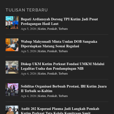
TULISAN TERBARU
Bupati Ardiansyah Dorong TPI Kutim Jadi Pusat
Perdagangan Hasil Laut
Agu 5, 2026
|
Kutim
,
Pemkab
,
Terbaru
Wabup Mahyunadi Minta Usulan DOB Sangsaka
Dipersiapkan Matang Sesuai Regulasi
Agu 5, 2026
|
Kutim
,
Pemkab
,
Terbaru
Diskop UKM Kutim Perkuat Fondasi UMKM Melalui
Legalitas Usaha dan Pendampingan NIB
Agu 4, 2026
|
Kutim
,
Pemkab
,
Terbaru
Soliditas Organisasi Berbuah Prestasi, IBI Kutim Juara
II Terbaik se-Kaltim
Agu 4, 2026
|
Kutim
,
Pemkab
,
Terbaru
Audit 202 Koperasi Plasma Jadi Langkah Pemkab
Kutim Perkuat Tata Kelola Kemitraan Sawit