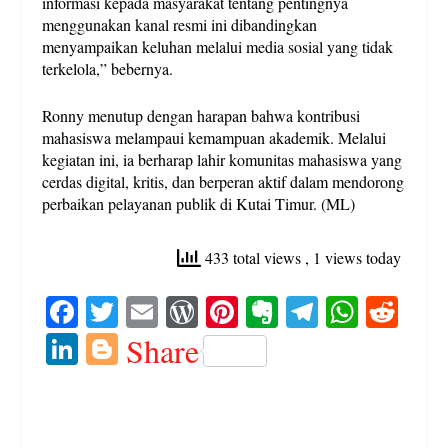
informasi kepada masyarakat tentang pentingnya
menggunakan kanal resmi ini dibandingkan
menyampaikan keluhan melalui media sosial yang tidak
terkelola,” bebernya.
Ronny menutup dengan harapan bahwa kontribusi
mahasiswa melampaui kemampuan akademik. Melalui
kegiatan ini, ia berharap lahir komunitas mahasiswa yang
cerdas digital, kritis, dan berperan aktif dalam mendorong
perbaikan pelayanan publik di Kutai Timur. (ML)
433 total views
, 1 views today
Fa
T
E
W
Pi
E
Te
W
R
ce
wi
m
or
nt
ve
le
ha
ed
Li
Bl
Share
bo
tte
ail
d
er
rn
gr
ts
di
nk
og
ok
r
Pr
es
ot
a
A
t
ed
ge
es
t
e
m
pp
In
r