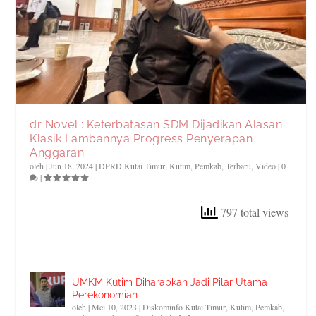
dr Novel : Keterbatasan SDM Dijadikan Alasan
Klasik Lambannya Progress Penyerapan
Anggaran
oleh
|
Jun 18, 2024
|
DPRD Kutai Timur
,
Kutim
,
Pemkab
,
Terbaru
,
Video
|
0
|
797 total views
UMKM Kutim Diharapkan Jadi Pilar Utama
Perekonomian
oleh
|
Mei 10, 2023
|
Diskominfo Kutai Timur
,
Kutim
,
Pemkab
,