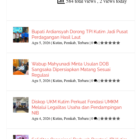
584 total views
, 2 views today
Bupati Ardiansyah Dorong TPI Kutim Jadi Pusat
Perdagangan Hasil Laut
Agu 5, 2026
|
Kutim
,
Pemkab
,
Terbaru
|
0
|
Wabup Mahyunadi Minta Usulan DOB
Sangsaka Dipersiapkan Matang Sesuai
Regulasi
Agu 5, 2026
|
Kutim
,
Pemkab
,
Terbaru
|
0
|
Diskop UKM Kutim Perkuat Fondasi UMKM
Melalui Legalitas Usaha dan Pendampingan
NIB
Agu 4, 2026
|
Kutim
,
Pemkab
,
Terbaru
|
0
|