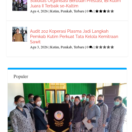
Soliditas Organisasi Berbuah Prestasi, IBI Kutim
Juara II Terbaik se-Kaltim
Agu 4, 2026
|
Kutim
,
Pemkab
,
Terbaru
|
0
|
Audit 202 Koperasi Plasma Jadi Langkah
Pemkab Kutim Perkuat Tata Kelola Kemitraan
Sawit
Agu 3, 2026
|
Kutim
,
Pemkab
,
Terbaru
|
0
|
Populer