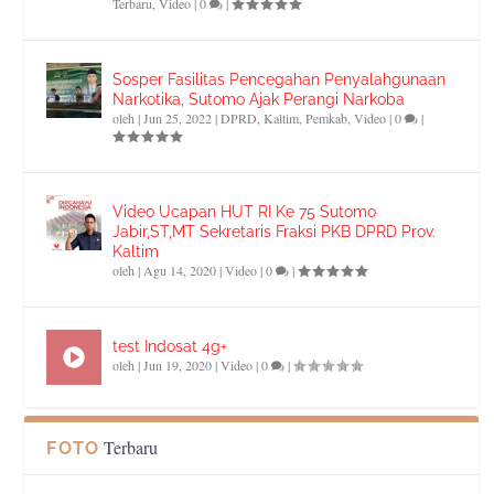
Terbaru
,
Video
|
0
|
Sosper Fasilitas Pencegahan Penyalahgunaan
Narkotika, Sutomo Ajak Perangi Narkoba
oleh
|
Jun 25, 2022
|
DPRD
,
Kaltim
,
Pemkab
,
Video
|
0
|
Video Ucapan HUT RI Ke 75 Sutomo
Jabir,ST,MT Sekretaris Fraksi PKB DPRD Prov.
Kaltim
oleh
|
Agu 14, 2020
|
Video
|
0
|
test Indosat 4g+
oleh
|
Jun 19, 2020
|
Video
|
0
|
Terbaru
FOTO