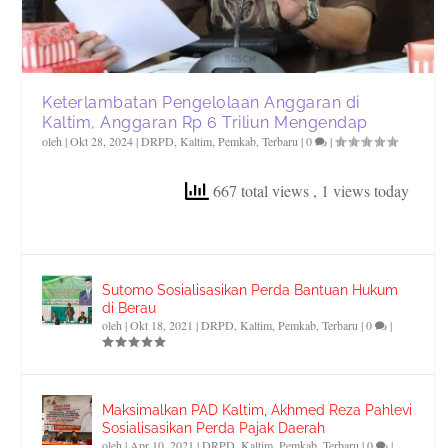
Keterlambatan Pengelolaan Anggaran di
Kaltim, Anggaran Rp 6 Triliun Mengendap
oleh
|
Okt 28, 2024
|
DRPD
,
Kaltim
,
Pemkab
,
Terbaru
|
0
|
667 total views
, 1 views today
Sutomo Sosialisasikan Perda Bantuan Hukum
di Berau
oleh
|
Okt 18, 2021
|
DRPD
,
Kaltim
,
Pemkab
,
Terbaru
|
0
|
Maksimalkan PAD Kaltim, Akhmed Reza Pahlevi
Sosialisasikan Perda Pajak Daerah
oleh
|
Apr 10, 2021
|
DRPD
,
Kaltim
,
Pemkab
,
Terbaru
|
0
|